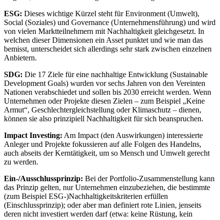
ESG:
Dieses wichtige Kürzel steht für Environment (Umwelt),
Social (Soziales) und Governance (Unternehmensführung) und wird
von vielen Marktteilnehmern mit Nachhaltigkeit gleichgesetzt. In
welchen dieser Dimensionen ein Asset punktet und wie man das
bemisst, unterscheidet sich allerdings sehr stark zwischen einzelnen
Anbietern.
SDG:
Die 17 Ziele für eine nachhaltige Entwicklung (Sustainable
Development Goals) wurden vor sechs Jahren von den Vereinten
Nationen verabschiedet und sollen bis 2030 erreicht werden. Wenn
Unternehmen oder Projekte diesen Zielen – zum Beispiel „Keine
Armut“, Geschlechtergleichstellung oder Klimaschutz – dienen,
können sie also prinzipiell Nachhaltigkeit für sich beanspruchen.
Impact Investing:
Am Impact (den Auswirkungen) interessierte
Anleger und Projekte fokussieren auf alle Folgen des Handelns,
auch abseits der Kerntätigkeit, um so Mensch und Umwelt gerecht
zu werden.
Ein-/Ausschlussprinzip:
Bei der Portfolio-Zusammenstellung kann
das Prinzip gelten, nur Unternehmen einzubeziehen, die bestimmte
(zum Beispiel ESG-)Nachhaltigkeitskriterien erfüllen
(Einschlussprinzip); oder aber man definiert rote Linien, jenseits
deren nicht investiert werden darf (etwa: keine Rüstung, kein