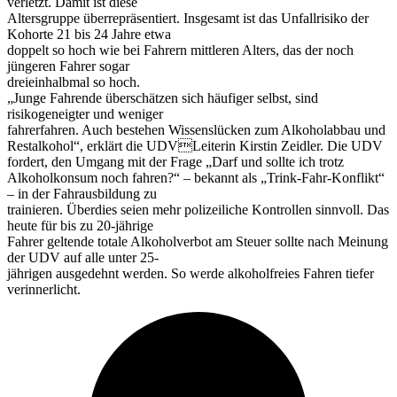
verletzt. Damit ist diese
Altersgruppe überrepräsentiert. Insgesamt ist das Unfallrisiko der
Kohorte 21 bis 24 Jahre etwa
doppelt so hoch wie bei Fahrern mittleren Alters, das der noch
jüngeren Fahrer sogar
dreieinhalbmal so hoch.
„Junge Fahrende überschätzen sich häufiger selbst, sind
risikogeneigter und weniger
fahrerfahren. Auch bestehen Wissenslücken zum Alkoholabbau und
Restalkohol“, erklärt die UDVLeiterin Kirstin Zeidler. Die UDV
fordert, den Umgang mit der Frage „Darf und sollte ich trotz
Alkoholkonsum noch fahren?“ – bekannt als „Trink-Fahr-Konflikt“
– in der Fahrausbildung zu
trainieren. Überdies seien mehr polizeiliche Kontrollen sinnvoll. Das
heute für bis zu 20-jährige
Fahrer geltende totale Alkoholverbot am Steuer sollte nach Meinung
der UDV auf alle unter 25-
jährigen ausgedehnt werden. So werde alkoholfreies Fahren tiefer
verinnerlicht.