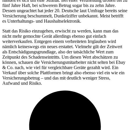
handelt es sich um eine Straftat. Bei einer Verurteilung drohen bis zu
fünf Jahre Haft, bei schwerem Betrug sogar bis zu zehn Jahre.
Dessen ungeachtet hat jeder 20. Deutsche laut Umfrage bereits seine
Versicherung beschummelt, Dunkelziffer unbekannt. Meist betrifft
es Unterhaltungs- und Haushaltselektronik.
Statt das Risiko einzugehen, erwischt zu werden, kann man das
nicht mehr gemochte Gerät allerdings ebenso gut einfach
weiterverkaufen. Entgegen einem verbreiteten Irrglauben wird
nämlich keineswegs ein neues erstattet. Vielmehr gilt der Zeitwert
als Entschädigungsgrundlage, also der tatsächliche Wert zum
Zeitpunkt des Schadenseintritts. Um diesen Wert abschätzen zu
können, schauen die Versicherungsmitarbeiter nicht selten bei Ebay
& Co. nach, wie viel für vergleichbare Geräte gezahlt wird. Ein
Verkauf über solche Plattformen bringt also ebenso viel ein wie ein
Versicherungsbetrug – und das mit deutlich weniger Stress,
Aufwand und Risiko.